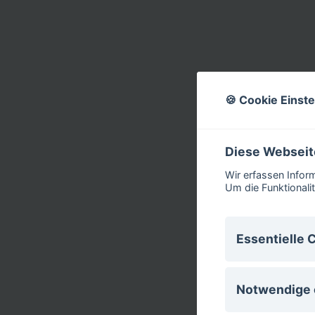
🍪 Cookie Einst
Diese Webseit
Wir erfassen Infor
Um die Funktionali
Essentielle 
Essentielle Cook
Notwendige 
deaktiviert werd