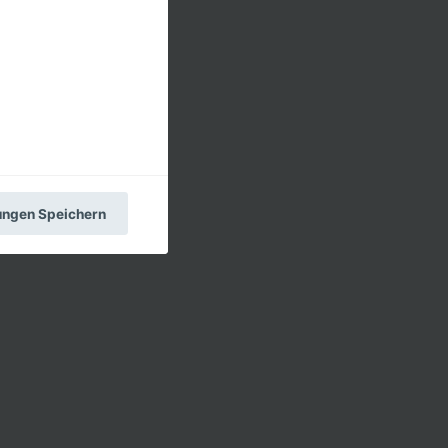
Type
 Cookies sind
Permanenter
Cookie
Permanenter
Cookie
Permanenter
lungen Speichern
Cookie
Permanenter
Cookie