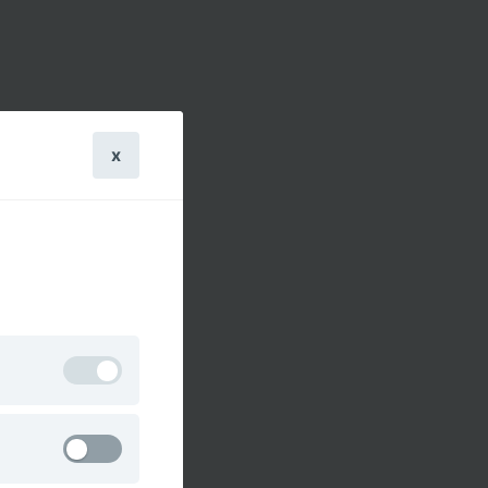
x
n nicht