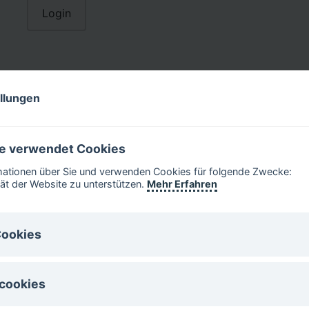
ellungen
e verwendet Cookies
mationen über Sie und verwenden Cookies für folgende Zwecke:
tät der Website zu unterstützen.
Mehr Erfahren
Cookies
ies sind für den Betrieb der Website notwenig. Diese Cookies könne
cookies
en.