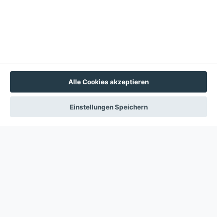
Diese Webseite verwendet Cookies
Wir erfassen Informationen über Sie und verwenden
Cookies für folgende Zwecke:
Um die Funktionalität der Website zu unterstützen.
Mehr Erfahren
Akzeptieren
Alle Cookies akzeptieren
Einstellungen
Einstellungen Speichern