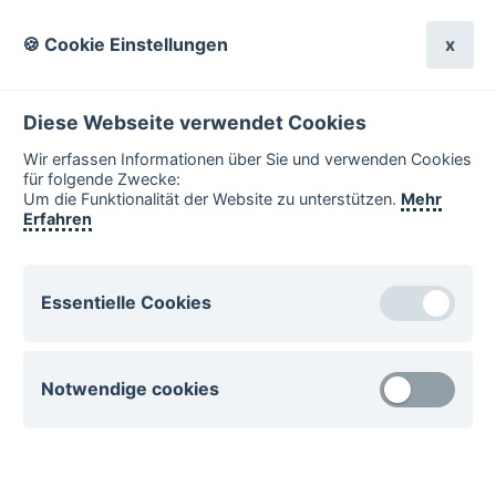
🍪 Cookie Einstellungen
x
Diese Webseite verwendet Cookies
Wir erfassen Informationen über Sie und verwenden Cookies
für folgende Zwecke:
Benutzername:
Um die Funktionalität der Website zu unterstützen.
Mehr
Erfahren
Passwort:
Essentielle Cookies
Essentielle Cookies sind für den Betrieb der Website
Notwendige cookies
notwenig. Diese Cookies können nicht deaktiviert
werden.
Notwendige Cookies unterstützen wichtige Funktionen
csrftoken
auf der Website. Ohne diese Cookies sind einige
Funktionen nicht verwendbar.
esano.klips-ulm.de