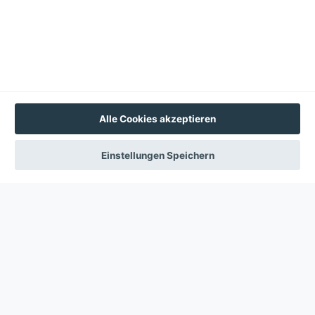
Diese Webseite verwendet Cookies
Wir erfassen Informationen über Sie und verwenden
Cookies für folgende Zwecke:
Um die Funktionalität der Website zu unterstützen.
Mehr Erfahren
Akzeptieren
Alle Cookies akzeptieren
Einstellungen
Einstellungen Speichern