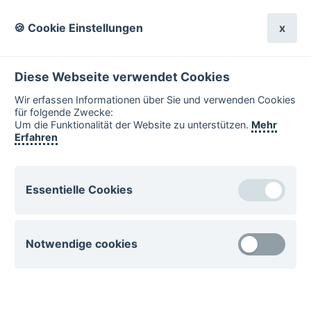
🍪 Cookie Einstellungen
x
Diese Webseite verwendet Cookies
Wir erfassen Informationen über Sie und verwenden Cookies
für folgende Zwecke:
Benutzername:
Um die Funktionalität der Website zu unterstützen.
Mehr
Erfahren
Passwort:
Essentielle Cookies
Essentielle Cookies sind für den Betrieb der Website
Notwendige cookies
notwenig. Diese Cookies können nicht deaktiviert
werden.
Notwendige Cookies unterstützen wichtige Funktionen
csrftoken
auf der Website. Ohne diese Cookies sind einige
Funktionen nicht verwendbar.
esano.klips-ulm.de