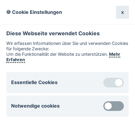
🍪 Cookie Einstellungen
x
Diese Webseite verwendet Cookies
Wir erfassen Informationen über Sie und verwenden Cookies
für folgende Zwecke:
Um die Funktionalität der Website zu unterstützen.
Mehr
Erfahren
Essentielle Cookies
Essentielle Cookies sind für den Betrieb der Website
Notwendige cookies
notwenig. Diese Cookies können nicht deaktiviert
werden.
Notwendige Cookies unterstützen wichtige Funktionen
csrftoken
auf der Website. Ohne diese Cookies sind einige
Funktionen nicht verwendbar.
esano.klips-ulm.de