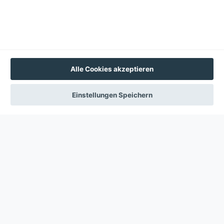
Wir erfassen Informationen über Sie und verwenden
Cookies für folgende Zwecke:
Um die Funktionalität der Website zu unterstützen.
Mehr Erfahren
Akzeptieren
Alle Cookies akzeptieren
Einstellungen
Einstellungen Speichern